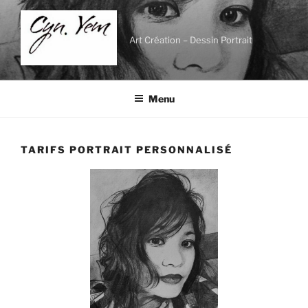
Aller
au
contenu
Art Création – Dessin Portrait
principal
Menu
TARIFS PORTRAIT PERSONNALISÉ